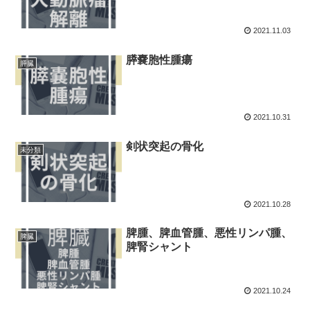
2021.11.03
膵嚢胞性腫瘍
膵臓
2021.10.31
剣状突起の骨化
未分類
2021.10.28
脾腫、脾血管腫、悪性リンパ腫、
脾臓
脾腎シャント
2021.10.24