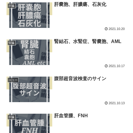
肝嚢胞、肝膿瘍、石灰化
肝臓
2021.10.20
腎結石、水腎症、腎嚢胞、AML
腎臓
2021.10.17
腹部超音波検査のサイン
エコー
2021.10.13
肝血管腫、FNH
肝臓