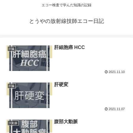
エコー検査で学んだ知識の記録
とうやの放射線技師エコー日記
肝細胞癌 HCC
肝臓
2021.11.10
肝硬変
肝臓
2021.11.07
腹部大動脈
大動脈