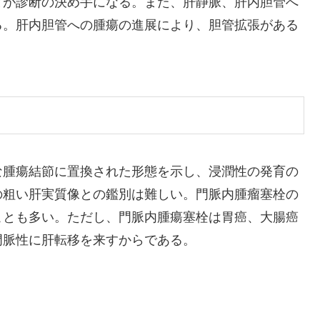
とが診断の決め手になる。また、肝静脈、肝内胆管へ
る。肝内胆管への腫瘍の進展により、胆管拡張がある
な腫瘍結節に置換された形態を示し、浸潤性の発育の
の粗い肝実質像との鑑別は難しい。門脈内腫瘤塞栓の
ことも多い。ただし、門脈内腫瘍塞栓は胃癌、大腸癌
門脈性に肝転移を来すからである。