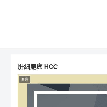
肝細胞癌 HCC
肝臓