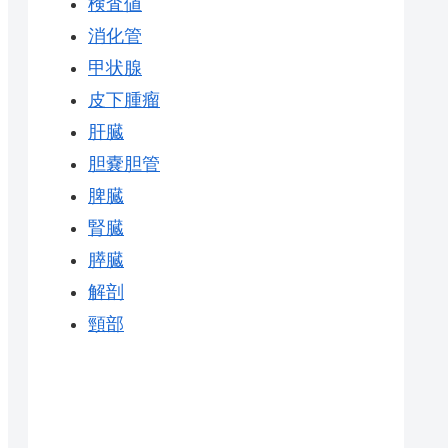
検査値
消化管
甲状腺
皮下腫瘤
肝臓
胆嚢胆管
脾臓
腎臓
膵臓
解剖
頸部