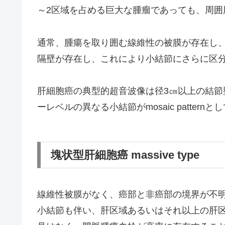
～2区域を占める巨大な腫瘤であっても、周
通常、腫瘍を取り囲む線維性の被膜が存在し
隔壁が存在し、これにより小結節にさらに区
肝細胞癌の典型的超音波像は径3㎝以上の結
ーレベルの異なる小結節がmosaic patter
塊状型肝細胞癌 massive type
線維性被膜がなく、癌部と非癌部の境界が不
小結節も伴い、肝区域あるいはそれ以上の肝