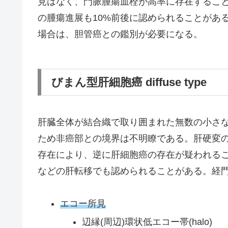
見はなく、門脈腫瘍血栓が高率に存在するこ
の腫瘍進展も10%前後に認められることがあ
場合は、胆管癌との鑑別が必要になる。
びまん型肝細胞癌 diffuse type
肝臓全体が結合織で取り囲まれた無数の小さ
ため非癌部との境界は不明瞭である。肝硬変
存在により、逆に肝細胞癌の存在が疑われる
などの肝転移でも認められることがある。経
エコー所見
辺縁(周辺)環状低エコー帯(halo)