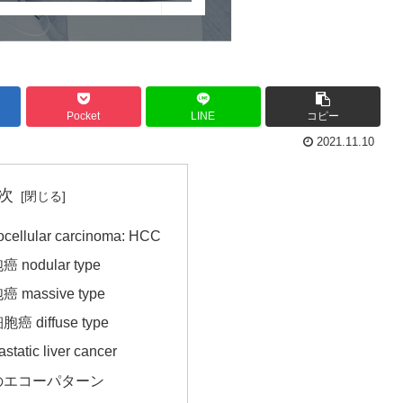
Pocket
LINE
コピー
2021.11.10
次
llular carcinoma: HCC
odular type
massive type
diffuse type
tic liver cancer
のエコーパターン