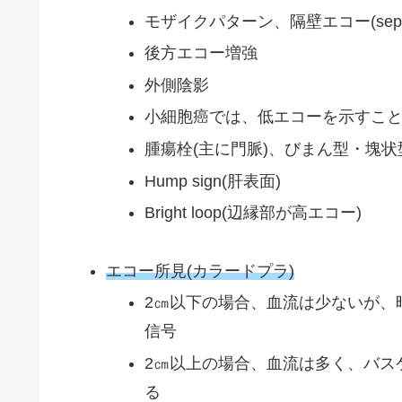
モザイクパターン、隔壁エコー(septum
後方エコー増強
外側陰影
小細胞癌では、低エコーを示すこ
腫瘍栓(主に門脈)、びまん型・塊状
Hump sign(肝表面)
Bright loop(辺縁部が高エコー)
エコー所見(カラードプラ)
2㎝以下の場合、血流は少ないが、
信号
2㎝以上の場合、血流は多く、バス
る