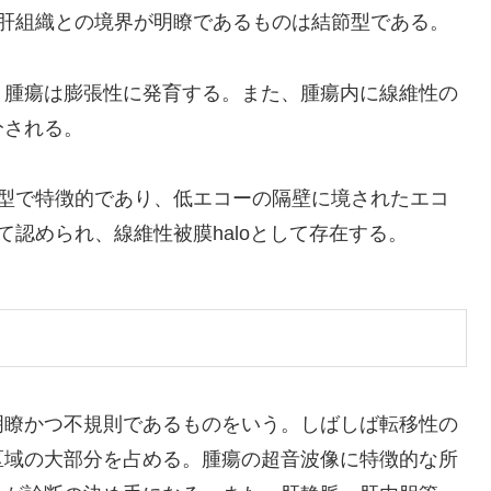
囲肝組織との境界が明瞭であるものは結節型である。
、腫瘍は膨張性に発育する。また、腫瘍内に線維性の
分される。
節型で特徴的であり、低エコーの隔壁に境されたエコ
nとして認められ、線維性被膜haloとして存在する。
明瞭かつ不規則であるものをいう。しばしば転移性の
区域の大部分を占める。腫瘍の超音波像に特徴的な所