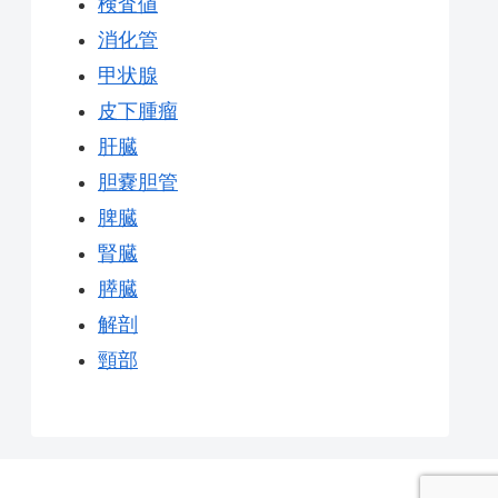
検査値
消化管
甲状腺
皮下腫瘤
肝臓
胆嚢胆管
脾臓
腎臓
膵臓
解剖
頸部