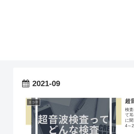
2021-09
超
エコー
検査
て耳
に聞
4～2