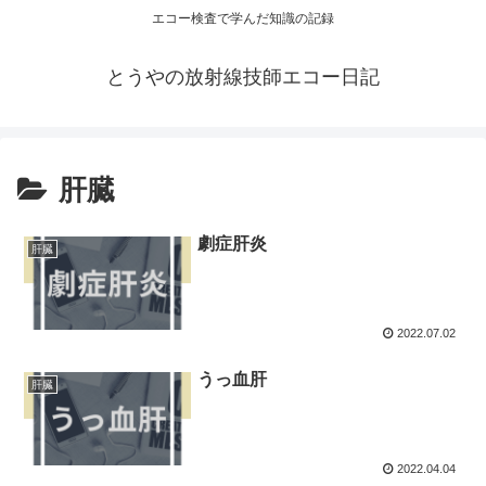
エコー検査で学んだ知識の記録
とうやの放射線技師エコー日記
肝臓
劇症肝炎
肝臓
2022.07.02
うっ血肝
肝臓
2022.04.04