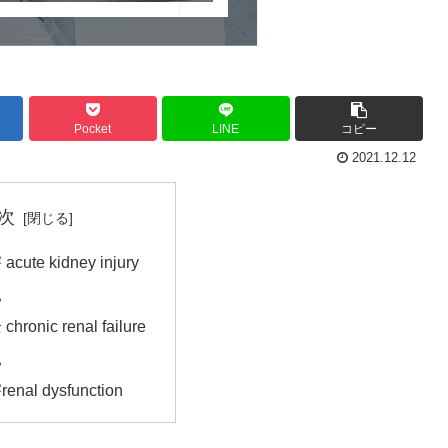
Pocket
LINE
コピー
2021.12.12
次
ute kidney injury
見
onic renal failure
見
al dysfunction