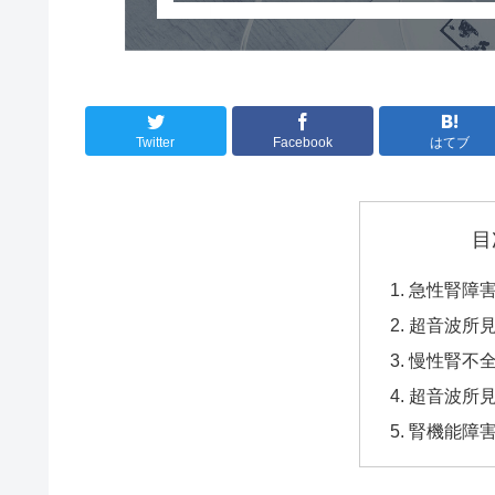
Twitter
Facebook
はてブ
目
急性腎障害 ac
超音波所
慢性腎不全 chr
超音波所
腎機能障害ren