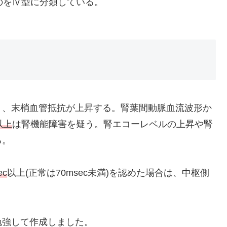
のをⅣ型に分類している。
り、末梢血管抵抗が上昇する。腎葉間動脈血流波形か
以上
は腎機能障害を疑う。腎エコーレベルの上昇や腎
る。
ec
以上(正常は70msec未満)を認めた場合は、中枢側
勉強して作成しました。