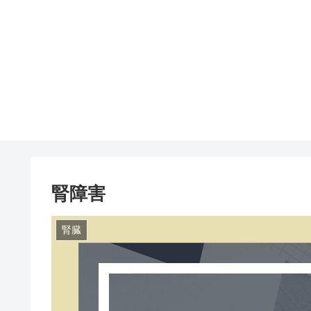
腎障害
腎臓