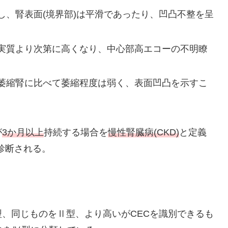
し、腎表面(境界部)は平滑であったり、凹凸不整を呈
実質より次第に高くなり、中心部高エコーの不明瞭
萎縮腎に比べて萎縮程度は弱く、表面凹凸を示すこ
が
3か月以上
持続する場合を
慢性腎臓病(CKD)
と定義
り診断される。
、同じものをⅡ型、より高いがCECを識別できるも