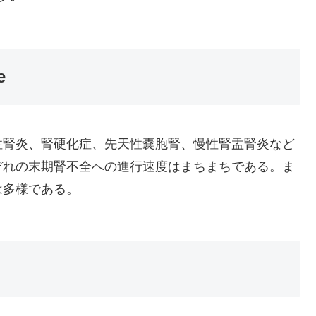
e
性腎炎、腎硬化症、先天性嚢胞腎、慢性腎盂腎炎など
ぞれの末期腎不全への進行速度はまちまちである。ま
は多様である。