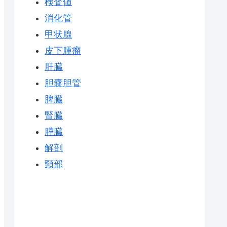
検査値
消化管
甲状腺
皮下腫瘤
肝臓
胆嚢胆管
脾臓
腎臓
膵臓
解剖
頸部