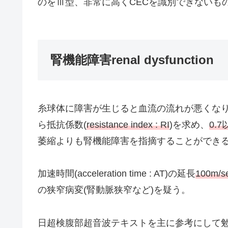
のをⅢ型、非常に高くCECを識別できないも
腎機能障害renal dysfunction
糸球体に障害が生じると血流の流れが悪くな
ら抵抗係数(
resistance index : RI
)を求め、
0.7
萎縮よりも腎機能障害を指摘することができ
加速時間(acceleration time : AT)の延長
100m/s
の狭窄病変(腎動脈狭窄など)を疑う。
日超検腹部超音波テキストを主に参考にして