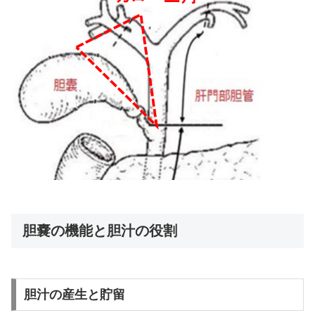
胆嚢の機能と胆汁の役割
胆汁の産生と貯留