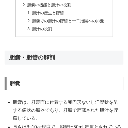
胆嚢の機能と胆汁の役割
胆汁の産生と貯留
胆嚢での胆汁の貯留と十二指腸への排泄
胆汁の役割
胆嚢・胆管の解剖
胆嚢
胆嚢は、肝裏面に付着する卵円形ないし洋梨状を呈
する袋状の臓器であり、肝臓で貯蔵された胆汁を貯
蔵している。
長さは8~10㎝程度で、容積は50mL程度とされている