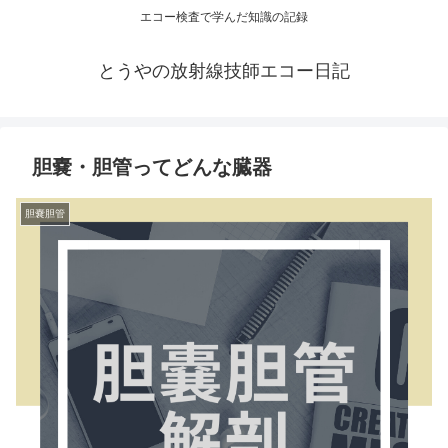
エコー検査で学んだ知識の記録
とうやの放射線技師エコー日記
胆嚢・胆管ってどんな臓器
胆嚢胆管