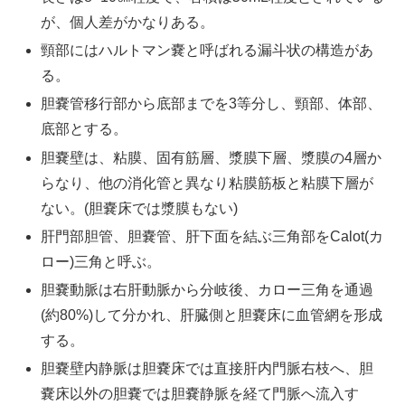
が、個人差がかなりある。
頸部にはハルトマン嚢と呼ばれる漏斗状の構造があ
る。
胆嚢管移行部から底部までを3等分し、頸部、体部、
底部とする。
胆嚢壁は、粘膜、固有筋層、漿膜下層、漿膜の4層か
らなり、他の消化管と異なり粘膜筋板と粘膜下層が
ない。(胆嚢床では漿膜もない)
肝門部胆管、胆嚢管、肝下面を結ぶ三角部をCalot(カ
ロー)三角と呼ぶ。
胆嚢動脈は右肝動脈から分岐後、カロー三角を通過
(約80%)して分かれ、肝臓側と胆嚢床に血管網を形成
する。
胆嚢壁内静脈は胆嚢床では直接肝内門脈右枝へ、胆
嚢床以外の胆嚢では胆嚢静脈を経て門脈へ流入す