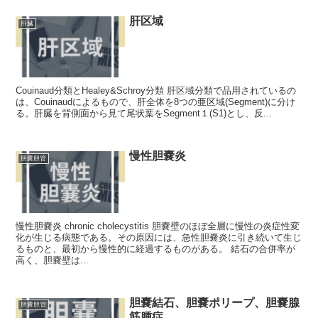
肝区域
肝臓
Couinaud分類とHealey&Schroy分類 肝区域分類で品用されているの
は、Couinaudによるもので、肝全体を8つの亜区域(Segment)に分け
る。肝臓を背側面から見て尾状葉をSegment１(S1)とし、反...
慢性胆嚢炎
胆嚢胆管
慢性胆嚢炎 chronic cholecystitis 胆嚢壁のほぼ全層に慢性の炎症性変
化が生じる病態である。その原因には、急性胆嚢炎に引き続いて生じ
るものと、最初から慢性的に経過するものがある。 結石の合併率が
高く、胆嚢壁は...
胆嚢結石、胆嚢ポリープ、胆嚢腺
胆嚢胆管
筋腫症