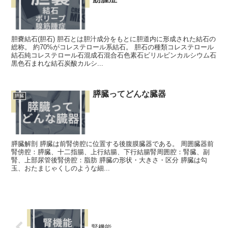
胆嚢結石(胆石) 胆石とは胆汁成分をもとに胆道内に形成された結石の
総称。 約70%がコレステロール系結石。 胆石の種類コレステロール
結石純コレステロール石混成石混合石色素石ビリルビンカルシウム石
黒色石まれな結石炭酸カルシ...
膵臓ってどんな臓器
膵臓
膵臓解剖 膵臓は前腎傍腔に位置する後腹膜臓器である。 周囲臓器前
腎傍腔：膵臓、十二指腸、上行結腸、下行結腸腎周囲腔：腎臓、副
腎、上部尿管後腎傍腔：脂肪 膵臓の形状・大きさ・区分 膵臓は勾
玉、おたまじゃくしのような細...
腎機能